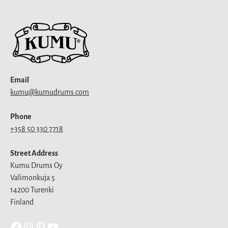
Email
kumu@kumudrums.com
Phone
+358 50 330 7718
Street Address
Kumu Drums Oy
Valimonkuja 5
14200 Turenki
Finland
Facebook
Instagram
Pinterest
YouTube