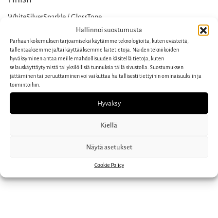
WhiteSilverSparkle / GlossTone
Hallinnoi suostumusta
Parhaan kokemuksen tarjoamiseksi käytämme teknologioita, kuten evästeitä,
tallentaaksemme ja/tai käyttääksemme laitetietoja. Näiden tekniikoiden
hyväksyminen antaa meille mahdollisuuden käsitellä tietoja, kuten
Published: 30.8.2015
selauskäyttäytymistä tai yksilöllisiä tunnuksia tällä sivustolla. Suostumuksen
jättäminen tai peruuttaminen voi vaikuttaa haitallisesti tiettyihin ominaisuuksiin ja
toimintoihin.
Hyväksy
« 042 – Onni Kilkku Custom
044 – Jussi Lehtonen Custom »
Kiellä
Näytä asetukset
Cookie Policy