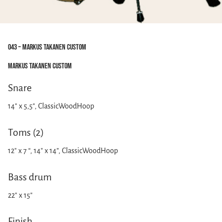
043 – Markus Takanen Custom
Markus Takanen Custom
Snare
14″ x 5,5″, ClassicWoodHoop
Toms (2)
12″ x 7 “, 14″ x 14”, ClassicWoodHoop
Bass drum
22″ x 15″
Finish